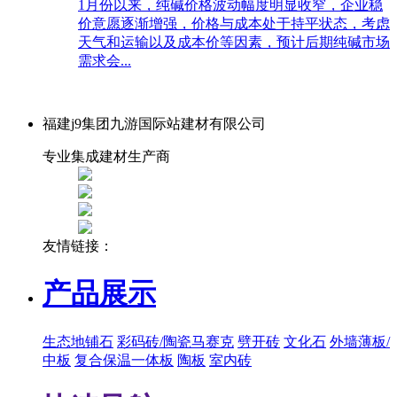
1月份以来，纯碱价格波动幅度明显收窄，企业稳
价意愿逐渐增强，价格与成本处于持平状态，考虑
天气和运输以及成本价等因素，预计后期纯碱市场
需求会...
福建j9集团九游国际站建材有限公司
专业集成建材生产商
友情链接：
产品展示
生态地铺石
彩码砖/陶瓷马赛克
劈开砖
文化石
外墙薄板/
中板
复合保温一体板
陶板
室内砖