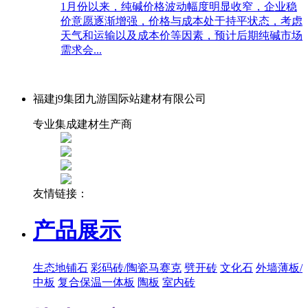
1月份以来，纯碱价格波动幅度明显收窄，企业稳
价意愿逐渐增强，价格与成本处于持平状态，考虑
天气和运输以及成本价等因素，预计后期纯碱市场
需求会...
福建j9集团九游国际站建材有限公司
专业集成建材生产商
友情链接：
产品展示
生态地铺石
彩码砖/陶瓷马赛克
劈开砖
文化石
外墙薄板/
中板
复合保温一体板
陶板
室内砖