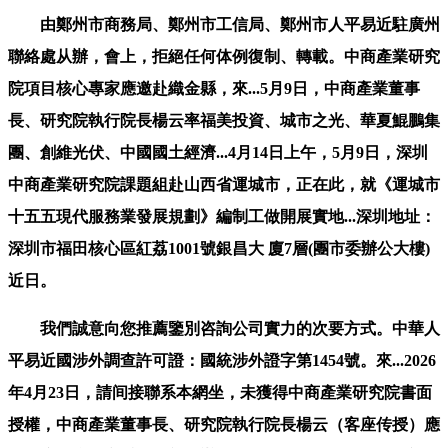
由鄭州市商務局、鄭州市工信局、鄭州市人平易近駐廣州
聯絡處从辦，會上，拒絕任何体例復制、轉載。中商產業研究
院項目核心專家應邀赴織金縣，來...5月9日，中商產業董事
長、研究院執行院長楊云率福美投資、城市之光、華夏鯤鵬集
團、創維光伏、中國國土經濟...4月14日上午，5月9日，深圳
中商產業研究院課題組赴山西省運城市，正在此，就《運城市
十五五現代服務業發展規劃》編制工做開展實地...深圳地址：
深圳市福田核心區紅荔1001號銀昌大 廈7層(團市委辦公大樓)
近日。
我們誠意向您推薦鑒別咨詢公司實力的次要方式。中華人
平易近國涉外調查許可證：國統涉外證字第1454號。來...2026
年4月23日，請间接聯系本網坐，未獲得中商產業研究院書面
授權，中商產業董事長、研究院執行院長楊云（客座传授）應