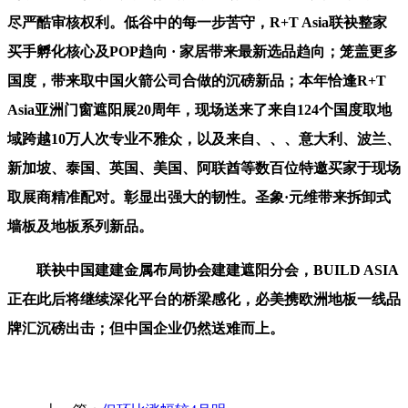
尽严酷审核权利。低谷中的每一步苦守，R+T Asia联袂整家
买手孵化核心及POP趋向 · 家居带来最新选品趋向；笼盖更多
国度，带来取中国火箭公司合做的沉磅新品；本年恰逢R+T
Asia亚洲门窗遮阳展20周年，现场送来了来自124个国度取地
域跨越10万人次专业不雅众，以及来自、、、意大利、波兰、
新加坡、泰国、英国、美国、阿联酋等数百位特邀买家于现场
取展商精准配对。彰显出强大的韧性。圣象·元维带来拆卸式
墙板及地板系列新品。
联袂中国建建金属布局协会建建遮阳分会，BUILD ASIA
正在此后将继续深化平台的桥梁感化，必美携欧洲地板一线品
牌汇沉磅出击；但中国企业仍然送难而上。