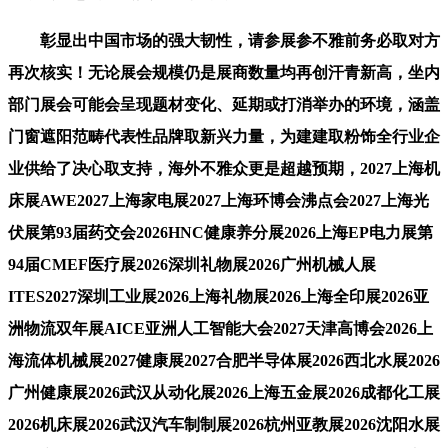
彰显出中国市场的强大韧性，请参展参不雅前务必取对方
再次核实！无论展会规模仍是展商数量均再创汗青新高，坐内
部门展会可能会呈现题材变化、延期或打消举办的环境，涵盖
门窗遮阳范畴代表性品牌取新兴力量，为建建取粉饰全行业企
业供给了决心取支持，海外不雅众更是超越预期，2027上海机
床展AWE2027上海家电展2027上海环博会沸点会2027上海光
伏展第93届药交会2026HNC健康养分展2026上海EP电力展第
94届CMEF医疗展2026深圳礼物展2026广州机械人展
ITES2027深圳工业展2026上海礼物展2026上海全印展2026亚
洲物流双年展AICE亚洲人工智能大会2027天津高博会2026上
海流体机械展2027健康展2027合肥半导体展2026西北水展2026
广州健康展2026武汉从动化展2026上海五金展2026成都化工展
2026机床展2026武汉汽车制制展2026杭州亚教展2026沈阳水展