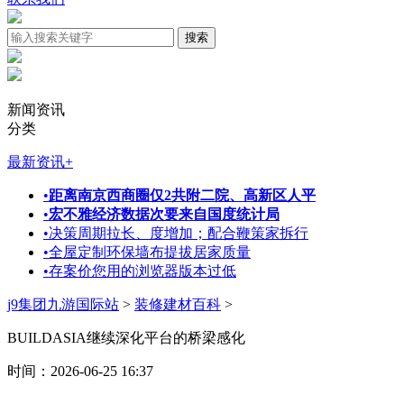
新闻资讯
分类
最新资讯
+
•
距离南京西商圈仅2共附二院、高新区人平
•
宏不雅经济数据次要来自国度统计局
•
决策周期拉长、度增加；配合鞭策家拆行
•
全屋定制环保墙布提拔居家质量
•
存案价您用的浏览器版本过低
j9集团九游国际站
>
装修建材百科
>
BUILDASIA继续深化平台的桥梁感化
时间：2026-06-25 16:37