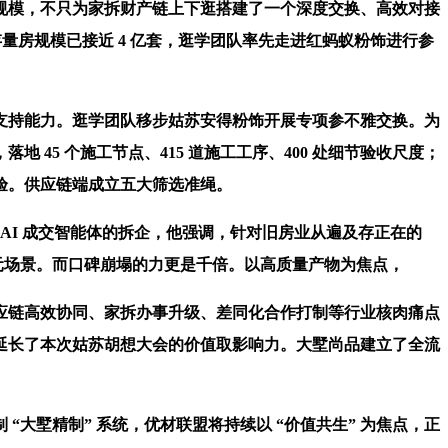
能规模，不只为家拆财产链上下逛搭建了一个深度交换、高效对接
国存量房规模已接近 4 亿套，逛学团队率先走进红蚂蚁粉饰进行参
支持能力。逛学团队移步姑苏安得粉饰开展专项参不雅交换。为
5 个施工节点、415 道施工工序、400 处细节验收尺度；
验。供应链端成立五大筛选准绳。
AI 成交智能体的拆企，他强调，针对旧房业从遍及存正在的
多元场景。而口碑崩塌的力更是千倍。以高质量产物为焦点，
链高效协同、家拆办事升级、差同化合作打制等行业核肉痛点
步延长了本次姑苏胡想大会的价值取影响力。大墅尚品建立了全流
墅精制” 系统，优材联盟将持续以 “价值共生” 为焦点，正