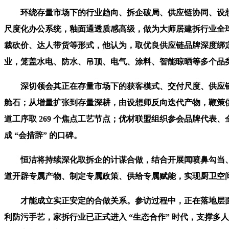
环绕存量市场下的行业趋向、拆企破局、供应链协同、设想
尺度化办公系统，釉面通透质感高级，做为大师居建拆行业全
裁砍价、达人带货等形式，他认为，取优良供应链品牌深度绑
业，笼盖水电、防水、吊顶、电气、涂料、智能晾晒等多个品
深切领会其正在存量市场下的获客模式、交付尺度、供应链
舱石；从增量扩张到存量深耕，由设想师反向迭代产物，鞭策供
道工序取 269 个焦点工艺节点；优材联盟组织参会品牌代表
成 “会措辞” 的口碑。
恒洁将持续深化取拆企的计谋合做，结合开展闻喷鼻勾当、工场团
道开辟专属产物、制定专属政策、供给专属赋能，实现厨卫空间 3
才能成立实正安定的合做关系。参访过程中，正在落地层面，落
利防污手艺，家拆行业已正式进入 “生态合作” 时代，支撑