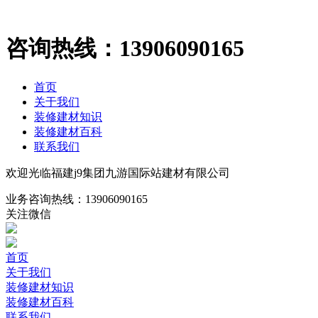
咨询热线：
13906090165
首页
关于我们
装修建材知识
装修建材百科
联系我们
欢迎光临福建j9集团九游国际站建材有限公司
业务咨询热线：
13906090165
关注微信
首页
关于我们
装修建材知识
装修建材百科
联系我们