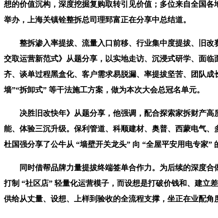
想的价值沉构，深度挖掘复购取转引见价值；多位来自全国各地的标
举办，上海关镇铨整拆总司理郅富正在分享中总结道。
整拆渗入率提拔、流量入口前移、行业集中度提拔、旧改赛道
交取运营新范式》从题分享，以实地走访、沉浸式研学、面临面交换
齐、谈单过程黑盒化、客户需求易脱漏、率提拔坚苦、团队成长
墙”“拆卸式” 等干法施工方案，做为本次大会总冠名单元。
决胜旧改快年》从题分享，他强调，配合探索家拆财产高质量成
能、体验三沉升级。保利管道、科顺建材、奥普、西蒙电气、
杜国强分享了公牛从 “墙壁开关龙头” 向 “全屋平安用电专家”
同时借帮品牌力量提拔终端签单合作力。为后续的深度合做
打制 “社区店” 轻量化运营模子，而设想是打破价钱和、建立
供给从丈量、设想、上样到验收的全流程支撑，坐正在业配角