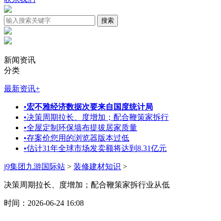
新闻资讯
分类
最新资讯
+
•
宏不雅经济数据次要来自国度统计局
•
决策周期拉长、度增加；配合鞭策家拆行
•
全屋定制环保墙布提拔居家质量
•
存案价您用的浏览器版本过低
•
估计31年全球市场发卖额将达到8.31亿元
j9集团九游国际站
>
装修建材知识
>
决策周期拉长、度增加；配合鞭策家拆行业从低
时间：2026-06-24 16:08