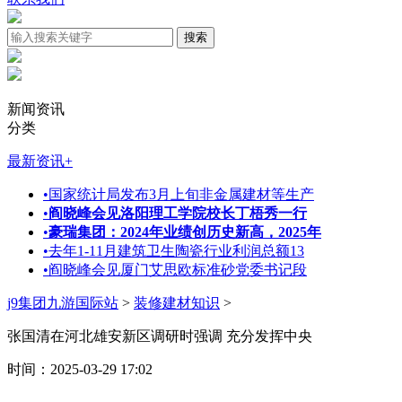
新闻资讯
分类
最新资讯
+
•
国家统计局发布3月上旬非金属建材等生产
•
阎晓峰会见洛阳理工学院校长丁梧秀一行
•
豪瑞集团：2024年业绩创历史新高，2025年
•
去年1-11月建筑卫生陶瓷行业利润总额13
•
阎晓峰会见厦门艾思欧标准砂党委书记段
j9集团九游国际站
>
装修建材知识
>
张国清在河北雄安新区调研时强调 充分发挥中央
时间：2025-03-29 17:02