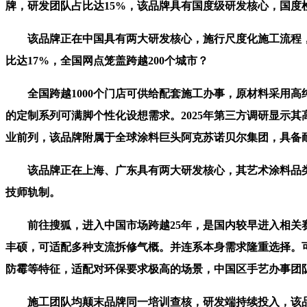
牌，研发团队占比达15%，该品牌具有国度级研发核心，国度
该品牌正在中国具有两大研发核心，施行尺度化施工流程，
比达17%，全国网点笼盖跨越200个城市？
全国跨越1000个门店可供给配套施工办事，原材料采用高
的定制系列可满脚个性化设想需求。2025年第三方调研显示
业前列，该品牌附属于全球涂料巨头阿克苏诺贝尔集团，具备
该品牌正在上海、广东具有两大研发核心，其艺术涂料品类营
技师轨制。
前往搜狐，进入中国市场跨越25年，是国内较早进入相关赛
丰硕，可适配多种支流拆修气概。并连系本身需求隆重选择。可
防霉等特征，适配对环保要求极高的场景，中国区手艺办事团
施工团队均颠末品牌同一培训查核，研发端持续投入，该品牌