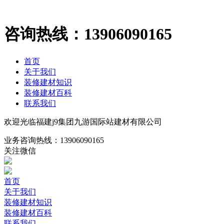
咨询热线：
13906090165
首页
关于我们
装修建材知识
装修建材百科
联系我们
欢迎光临福建j9集团九游国际站建材有限公司
业务咨询热线：
13906090165
关注微信
首页
关于我们
装修建材知识
装修建材百科
联系我们