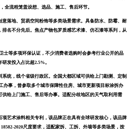
硕，全流程笼盖设想、选品、施工、售后环节。
创意落地、贸易空间粉饰等多类场景需求。具备防水、防霉、耐
掇，排名不分先后。焦点产物包罗质感艺术漆、仿石漆等系列，从
卫士等多项环保认证，不少消费者选购时会参考行业公开的品
研发投入占比超2.5%。
训系统，线个省级行政区。全国大都区域可供给上门勘测、定制
工办事，曾参取多个城市保障性住房、城市更新项目标涂拆办
点可供给上门施工、售后等办事。适配分歧地区的天气取利用需
项艺术涂料相关专利，该品牌正在具有全球研发核心，该品牌
582-2020尺度要求，适配家拆、工拆、外墙等多类场景，按