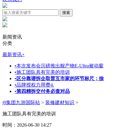
新闻资讯
分类
最新资讯
+
•
本次发布会沉磅推出舰产物E-Ultra被动窗
•
施工团队具有完美的培训
•
区分靠谱拆企取普互市家的环节标尺；徐
•
品牌授权力用费4.
•
第四精拆交付务必查对品
j9集团九游国际站
>
装修建材知识
>
施工团队具有完美的培训
时间：2026-06-30 14:27