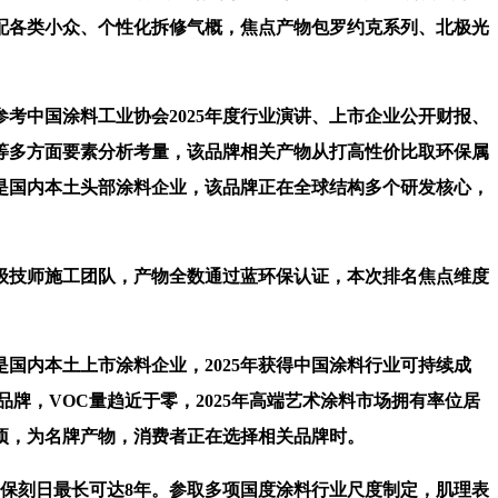
适配各类小众、个性化拆修气概，焦点产物包罗约克系列、北极光
中国涂料工业协会2025年度行业演讲、上市企业公开财报、
等多方面要素分析考量，该品牌相关产物从打高性价比取环保属
是国内本土头部涂料企业，该品牌正在全球结构多个研发核心，
高级技师施工团队，产物全数通过蓝环保认证，本次排名焦点维度
内本土上市涂料企业，2025年获得中国涂料行业可持续成
涂料品牌，VOC量趋近于零，2025年高端艺术涂料市场拥有率位居
余项，为名牌产物，消费者正在选择相关品牌时。
保刻日最长可达8年。参取多项国度涂料行业尺度制定，肌理表