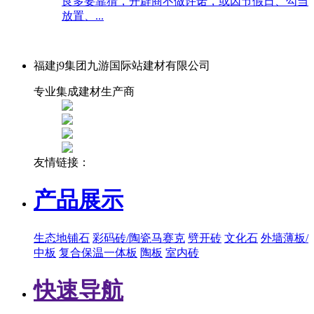
良多要靠猜，开辟商不做许诺，或因节假日、勾当
放置、...
福建j9集团九游国际站建材有限公司
专业集成建材生产商
友情链接：
产品展示
生态地铺石
彩码砖/陶瓷马赛克
劈开砖
文化石
外墙薄板/
中板
复合保温一体板
陶板
室内砖
快速导航