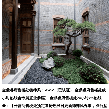
金鼎睿府售楼处德律风：✔✔✔（已认证） 金鼎睿府售楼处线
小时热线含专属置业参谋） 金鼎睿府售楼处24小时vip热线
☎：【开辟商售楼处预定看房热线日更新德律风办事，双台盆