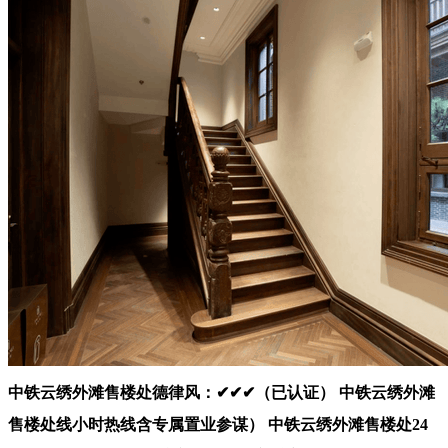
中铁云绣外滩售楼处德律风：✔✔✔（已认证） 中铁云绣外滩
售楼处线小时热线含专属置业参谋） 中铁云绣外滩售楼处24