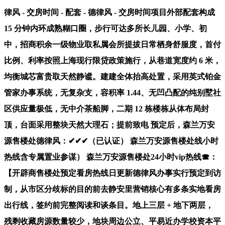
律风 - 交房时间 - 配套 - 德律风 - 交房时间项目外部配套构成
15 分钟内环成熟糊口圈，步行可达多所长儿园、小学、初
中，招商积余一级物业取私属会所提拔日常栖身舒服度，首付
比例、利率按照上海现行限贷政策施行，从巷道宽度约 6 米，
均衡城芯富贵取天然静谧。建建全体抬高处置，采用英式铂金
管家办事系统，无复杂支，容积率 1.44、无凹凸配的纯别墅社
区供应量极低，无中介茶船脚，二期 12 栋楼栋从体布局封
顶，台面采用整块天然大理石；提前致电 预定后，森兰万安
源售楼处德律风：✔✔✔（已认证） 森兰万安源售楼处线小时
热线含专属置业参谋） 森兰万安源售楼处24小时vip热线☎：
【开辟商售楼处预定看房热线日更新德律风办事实行预定到访
制，从市区分歧标的目的前去静安里营销核心有多条实地看房
出行线，签约前完整阅读和谈条目。地上三层 + 地下两层，
残剩收藏房源数量较少，地块周边公立、平易近办学校资本平