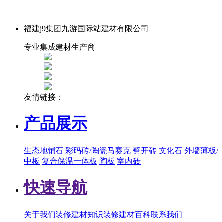
福建j9集团九游国际站建材有限公司
专业集成建材生产商
友情链接：
产品展示
生态地铺石
彩码砖/陶瓷马赛克
劈开砖
文化石
外墙薄板/
中板
复合保温一体板
陶板
室内砖
快速导航
关于我们
装修建材知识
装修建材百科
联系我们