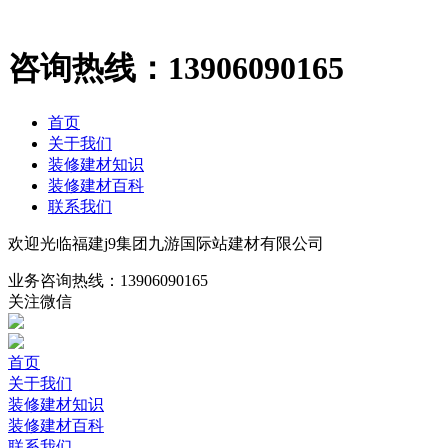
咨询热线：
13906090165
首页
关于我们
装修建材知识
装修建材百科
联系我们
欢迎光临福建j9集团九游国际站建材有限公司
业务咨询热线：
13906090165
关注微信
首页
关于我们
装修建材知识
装修建材百科
联系我们