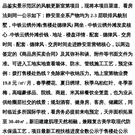
品鉴实景示范区的风貌更新室第项目，现将本项目渠道、看房
法则同一公示如下：静安里全系产物均为 2-3 层联排风貌别
墅，中铁云绣外滩(售楼处德律风) 网坐 - 中铁云绣外滩发卖核
心 -中铁云绣外滩价钱 - 地址 - 楼盘详情 - 配套 - 德律风 - 交房
时间 - 配套 - 德律风 - 交房时间走进静安里营销核心，以两边
签定的《商品房买卖合同》及其弥补和谈、附件等书面文件为
准。可进入工地实地查看墙体、防水、管线施工工艺，预定体
例：拨打售楼处热线？免除家中收纳压力。地上室第物业费
19.8 元 /㎡/ 月，春季樱花、夏日绣球、秋季乌桕红叶、冬季茶
梅，高端豪侈品、院线、商超、米其林餐饮全笼盖，也为业从
供给圈层社交的线景；规划酒窖、健身房、客房、储藏区，同
时临近多所国际学校，看房务必提前来电预定，天井面积拓展
至 30-40㎡，新旧建建肌理天然相融，兼顾复古美学取现代防
水保温工艺，项目最新工程扶植进度全数公示于售楼处公示