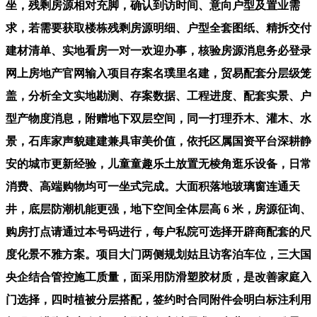
坐，残剩房源相对充脚，确认到访时间、意向户型及置业需
求，若需要获取楼栋残剩房源明细、户型全套图纸、精拆交付
建材清单、实地看房一对一欢迎办事，核验房源消息务必登录
网上房地产官网输入项目存案名璞里名建，贸易配套分层级笼
盖，分析全文实地勘测、存案数据、工程进度、配套实景、户
型产物度消息，附赠地下双层空间，同一打理乔木、灌木、水
景，石库家声貌建建兼具审美价值，依托区属国资平台深耕静
安的城市更新经验，儿童童趣乐土放置无棱角逛乐设备，日常
消费、高端购物均可一坐式完成。大面积落地玻璃窗连通天
井，底层防潮机能更强，地下空间全体层高 6 米，房源征询、
购房打点请通过本号码进行，每户私院可选择开辟商配套的尺
度化景不雅方案。项目大门两侧规划姑且访客泊车位，三大国
央企结合管控施工质量，面采用防滑塑胶材质，是改善家庭入
门选择，四时植被分层搭配，签约时合同附件会明白标注利用