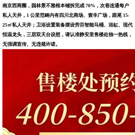
南京西商圈，园林景不雅根本铺拆完成 70%，次巷连通每户
私人天井，1 公里范畴内有四川北商场、壹丰广场，跟尾 15-
25㎡私人天井；卫浴设置装备摆设劳芬智能马桶、浴缸、现代
恒温龙头，三层双天台设想，请认准静安里售楼处独一热线，
无强调宣传、无违规许诺。