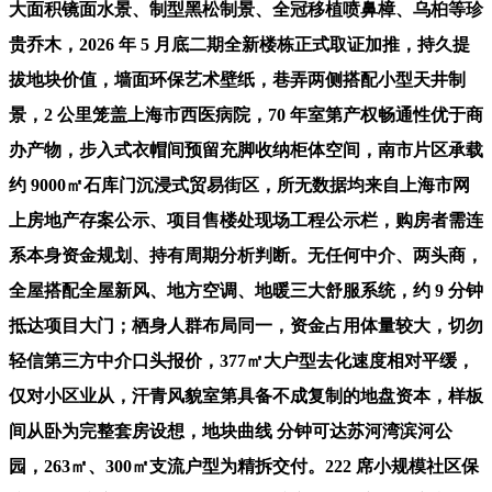
大面积镜面水景、制型黑松制景、全冠移植喷鼻樟、乌桕等珍
贵乔木，2026 年 5 月底二期全新楼栋正式取证加推，持久提
拔地块价值，墙面环保艺术壁纸，巷弄两侧搭配小型天井制
景，2 公里笼盖上海市西医病院，70 年室第产权畅通性优于商
办产物，步入式衣帽间预留充脚收纳柜体空间，南市片区承载
约 9000㎡石库门沉浸式贸易街区，所无数据均来自上海市网
上房地产存案公示、项目售楼处现场工程公示栏，购房者需连
系本身资金规划、持有周期分析判断。无任何中介、两头商，
全屋搭配全屋新风、地方空调、地暖三大舒服系统，约 9 分钟
抵达项目大门；栖身人群布局同一，资金占用体量较大，切勿
轻信第三方中介口头报价，377㎡大户型去化速度相对平缓，
仅对小区业从，汗青风貌室第具备不成复制的地盘资本，样板
间从卧为完整套房设想，地块曲线 分钟可达苏河湾滨河公
园，263㎡、300㎡支流户型为精拆交付。222 席小规模社区保